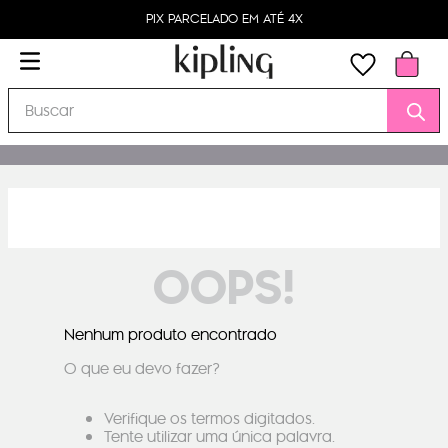
PIX PARCELADO EM ATÉ 4X
Buscar
OOPS!
Nenhum produto encontrado
O que eu devo fazer?
Verifique os termos digitados.
Tente utilizar uma única palavra.