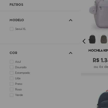
FILTROS
MODELO
Seoul XL
MOCHILA KIP
COR
R$
1
.
3
Azul
ou 6x de
Dourado
Estampado
Lilás
Preto
Rosa
Verde