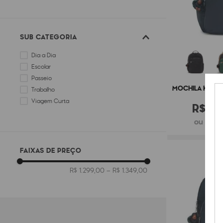
SUB CATEGORIA
Dia a Dia
Escolar
Passeio
MOCHILA KIPLI
Trabalho
Viagem Curta
R$
1
.
2
ou 6x de
FAIXAS DE PREÇO
R$ 1.299,00
–
R$ 1.349,00