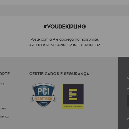
#VOUDEKIPLING
Poste com a # e apareça no nosso site.
#VOUDEKIPLING #MINIKIPLING #KIPLINGBR
PORTE
CERTIFICADOS E SEGURANÇA
V
tes
A
ções
mento
A