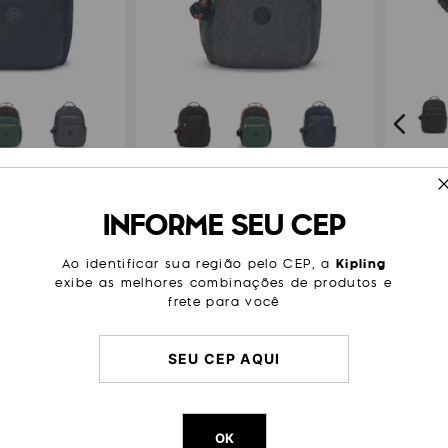
MOCH
NG SEOUL COLLEGE
MOCHILA KIPLING SEOUL COLLEGE
99
,
00
R$
1
.
299
,
00
INFORME SEU CEP
o
 R$ 216,50
ou 6x de R$ 216,50
Ao identificar sua região pelo CEP, a
Kipling
exibe as melhores combinações de produtos e
frete para você
FRETE GRÁTIS
FRETE
OK