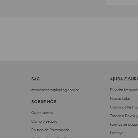
SAC
AJUDA E SU
atendimento@kipling.com.br
Dúvidas frequen
Nossas Lojas
SOBRE NÓS
Cuidados Kipling
Quem somos
Trocas e Devolu
Compra segura
Formas de paga
Política de Privacidade
Entrega