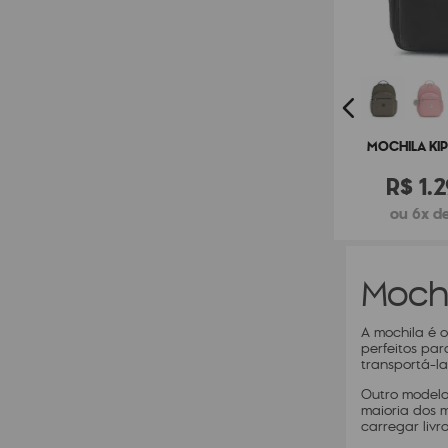
MOCHILA KIP
R$
1
.
2
ou 6x de
Moch
A mochila é o
perfeitos par
transportá-l
Outro modelo
maioria dos 
carregar liv