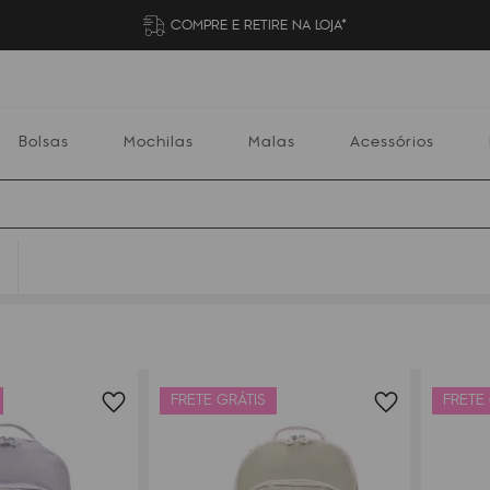
COMPRE E RETIRE NA LOJA*
Bolsas
Mochilas
Malas
Acessórios
S
Mochilas
Malas
Acessórios
Escolares
FRETE GRÁTIS
FRETE