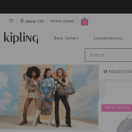
Minha Conta
Alterar CEP
Best Sellers
Lançamentos
Buscar
17
PRODUTO
Best Sellers
Lançamentos
Bolsas
FRETE GRÁTIS