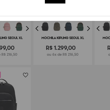
LING SEOUL XL
MOCHILA KIPLING SEOUL XL
MOCH
99
,
00
R$
1
.
299
,
00
 R$ 216,50
ou 6x de R$ 216,50
o