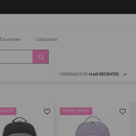
Escolares
Calçados
ORDENAR POR
MAIS RECENTES
Calçados
Alterar
Minha
Conta
CEP
 GRÁTIS
FRETE GRÁTIS