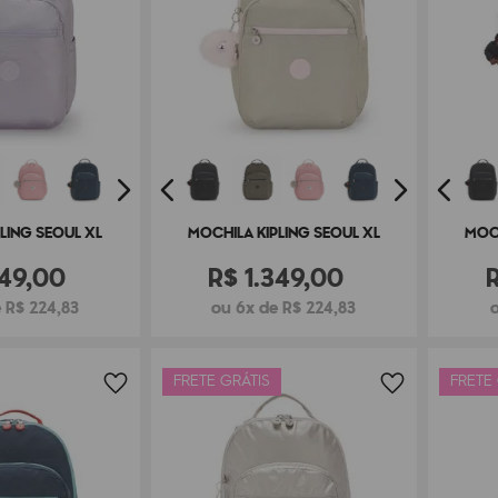
LING SEOUL XL
MOCHILA KIPLING SEOUL XL
MOCH
49
,
00
R$
1
.
349
,
00
 R$ 224,83
ou 6x de R$ 224,83
o
FRETE GRÁTIS
FRETE