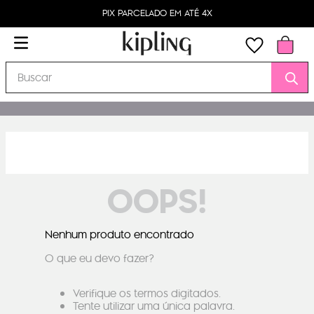
PIX PARCELADO EM ATÉ 4X
Buscar
OOPS!
Nenhum produto encontrado
O que eu devo fazer?
Verifique os termos digitados.
Tente utilizar uma única palavra.