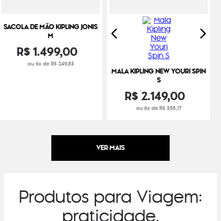
SACOLA DE MÃO KIPLING JONIS
M
R$
1
.
499
,
00
ou 6x de R$ 249,83
MALA KIPLING NEW YOURI SPIN
S
R$
2
.
149
,
00
ou 6x de R$ 358,17
Produtos para Viagem:
praticidade,