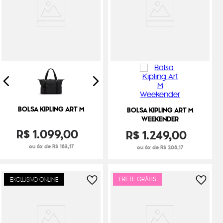
BOLSA KIPLING ART M
BOLSA KIPLING ART M
WEEKENDER
R$
1
.
099
,
00
R$
1
.
249
,
00
ou 6x de R$ 183,17
ou 6x de R$ 208,17
FRETE GRÁTIS
EXCLUSIVO ONLINE