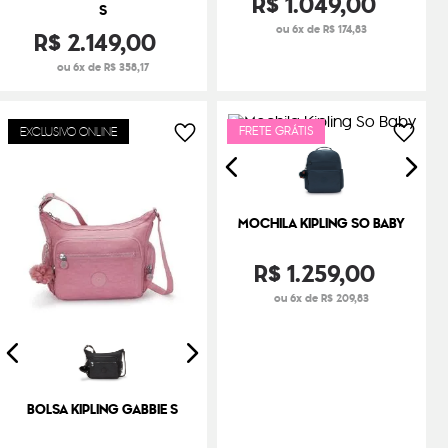
R$
1
.
049
,
00
S
ou 6x de R$ 174,83
R$
2
.
149
,
00
ou 6x de R$ 358,17
FRETE GRÁTIS
EXCLUSIVO ONLINE
MOCHILA KIPLING SO BABY
R$
1
.
259
,
00
ou 6x de R$ 209,83
BOLSA KIPLING GABBIE S