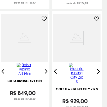
ou 6x de R$ 141,50
ou 6x de R$ 124,83
BOLSA KIPLING ART MINI
MOCHILA KIPLING CITY ZIP S
R$
849
,
00
ou 6x de R$ 141,50
R$
929
,
00