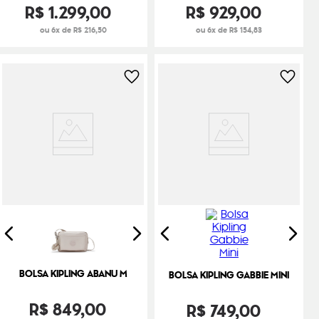
R$
1
.
299
,
00
R$
929
,
00
ou 6x de R$ 216,50
ou 6x de R$ 154,83
BOLSA KIPLING ABANU M
BOLSA KIPLING GABBIE MINI
R$
849
,
00
R$
749
,
00