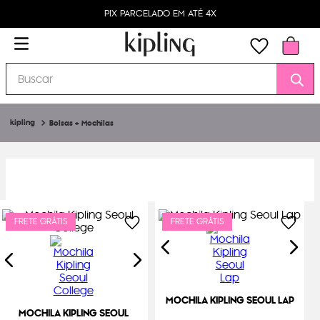
PIX PARCELADO EM ATÉ 4X
Buscar
Bolsas + Mochilas
FRETE GRÁTIS
FRETE GRÁTIS
MOCHILA KIPLING SEOUL LAP
MOCHILA KIPLING SEOUL