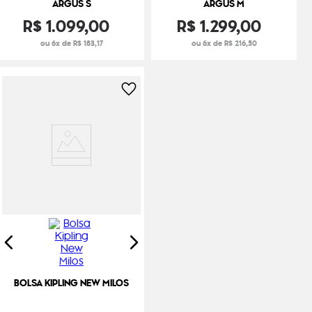
ARGUS S
ARGUS M
R$
1
.
099
,
00
R$
1
.
299
,
00
ou 6x de R$ 183,17
ou 6x de R$ 216,50
BOLSA KIPLING NEW MILOS