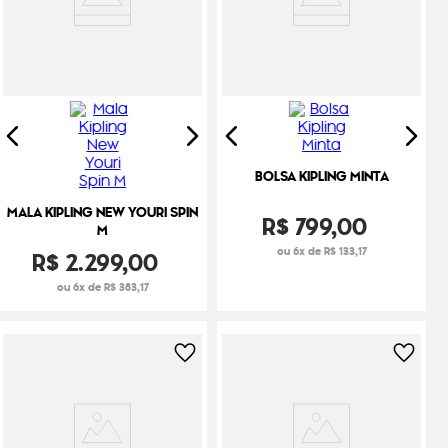
BOLSA KIPLING MINTA
MALA KIPLING NEW YOURI SPIN
R$
799
,
00
M
ou 6x de R$ 133,17
R$
2
.
299
,
00
ou 6x de R$ 383,17