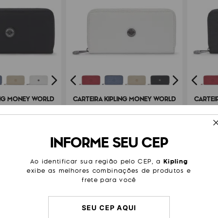
ING MONEY WORLD
CARTEIRA KIPLING MONEY WORLD
CARTEI
29
,
00
R$
459
,
00
e R$ 71,50
ou 6x de R$ 76,50
INFORME SEU CEP
Ao identificar sua região pelo CEP, a
Kipling
exibe as melhores combinações de produtos e
frete para você