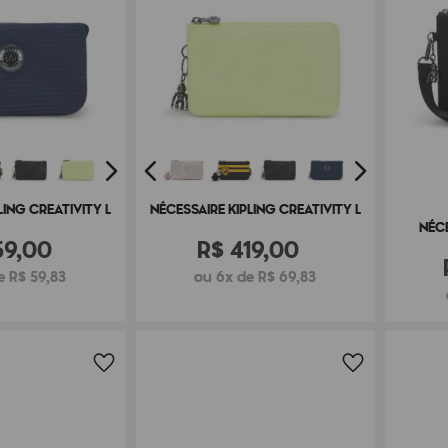
LING CREATIVITY L
NÉCESSAIRE KIPLING CREATIVITY L
NÉCE
59
,
00
R$
419
,
00
e R$ 59,83
ou 6x de R$ 69,83