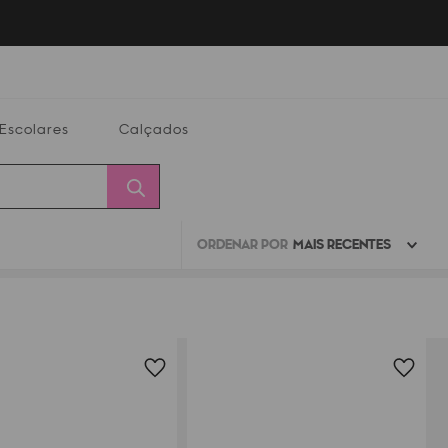
Escolares
Calçados
ORDENAR POR
MAIS RECENTES
Calçados
Alterar
Minha
Conta
CEP