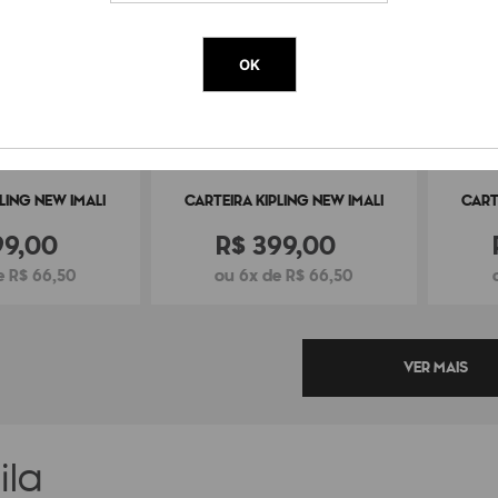
OK
LING NEW IMALI
CARTEIRA KIPLING NEW IMALI
CART
99
,
00
R$
399
,
00
e R$ 66,50
ou 6x de R$ 66,50
ila