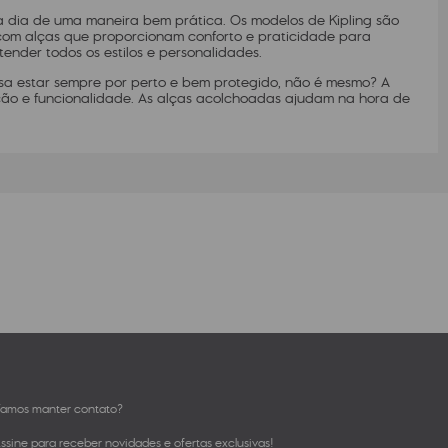
 a dia de uma maneira bem prática. Os modelos de Kipling são
r com alças que proporcionam conforto e praticidade para
ender todos os estilos e personalidades.
isa estar sempre por perto e bem protegido, não é mesmo? A
teção e funcionalidade. As alças acolchoadas ajudam na hora de
amos manter contato?
ssine para receber novidades e ofertas exclusivas!