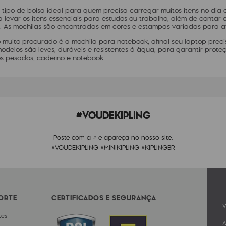
 tipo de bolsa ideal para quem precisa carregar muitos itens no dia
a levar os itens essenciais para estudos ou trabalho, além de conta
a. As mochilas são encontradas em cores e estampas variadas para at
 muito procurado é a mochila para notebook, afinal seu laptop prec
modelos são leves, duráveis e resistentes à água, para garantir pro
ros pesados, caderno e notebook.
#VOUDEKIPLING
Poste com a # e apareça no nosso site.
#VOUDEKIPLING #MINIKIPLING #KIPLINGBR
PORTE
CERTIFICADOS E SEGURANÇA
V
tes
A