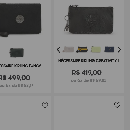
NÉCESSAIRE KIPLING CREATIVITY L
SSAIRE KIPLING FANCY
R$
419
,
00
R$
499
,
00
ou 6x de R$ 69,83
ou 6x de R$ 83,17