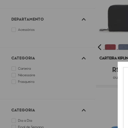
DEPARTAMENTO
Acessórios
CATEGORIA
CARTEIRA KIPL
R$
4
Carteira
Nécessaire
ou 6x d
Frasqueira
CATEGORIA
Dia a Dia
Final de Semana