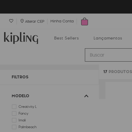
Minha Conta
Alterar CEP
Best Sellers
Lançamentos
Buscar
17
PRODUTO
Best Sellers
Lançamentos
Bolsas
FILTROS
MODELO
Creativity L
Fancy
Imali
Palmbeach