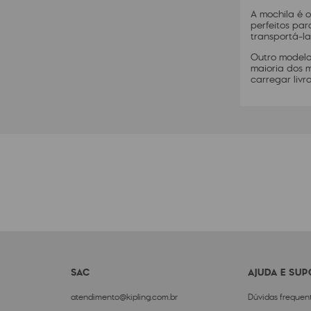
A mochila é o
perfeitos par
transportá-l
Outro modelo
maioria dos 
carregar liv
SAC
AJUDA E SU
atendimento@kipling.com.br
Dúvidas frequen