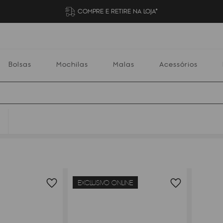
COMPRE E RETIRE NA LOJA*
Bolsas
Mochilas
Malas
Acessórios
S
Mochilas
Malas
Acessórios
Escolares
EXCLUSIVO ONLINE