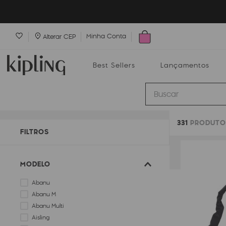
Minha Conta
Alterar CEP
Best Sellers
Lançamentos
Buscar
331
PRODUTO
Best Sellers
Lançamentos
Bolsas
FILTROS
MODELO
Abanu
Abanu M
Abanu Multi
Aisling