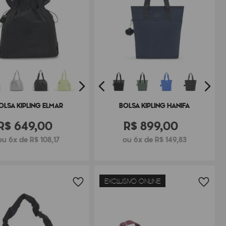
OLSA KIPLING ELMAR
BOLSA KIPLING HANIFA
R$
649
,
00
R$
899
,
00
ou 6x de R$ 108,17
ou 6x de R$ 149,83
EXCLUSIVO ONLINE