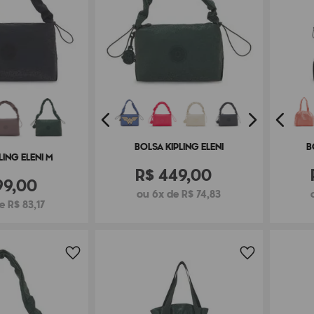
BOLSA KIPLING ELENI
B
LING ELENI M
R$
449
,
00
99
,
00
ou 6x de R$ 74,83
e R$ 83,17