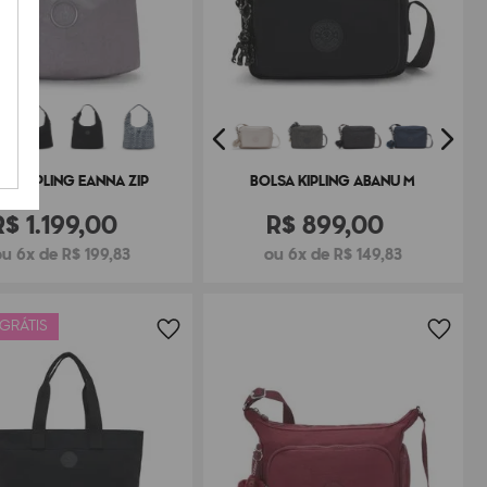
SA KIPLING EANNA ZIP
BOLSA KIPLING ABANU M
R$
1
.
199
,
00
R$
899
,
00
ou 6x de R$ 199,83
ou 6x de R$ 149,83
 GRÁTIS