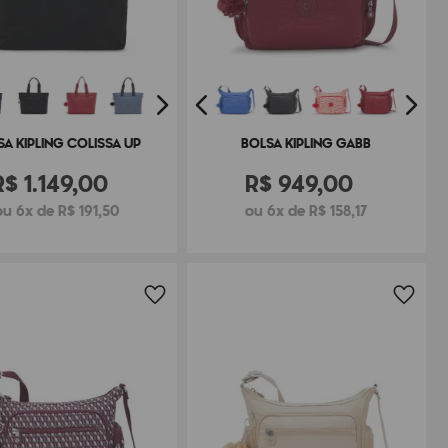
SA KIPLING COLISSA UP
BOLSA KIPLING GABB
R$
1
.
149
,
00
R$
949
,
00
ou 6x de R$ 191,50
ou 6x de R$ 158,17