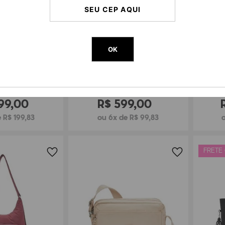
OK
ING EANNA ZIP
BOLSA KIPLING RIRI
BOL
99
,
00
R$
599
,
00
 R$ 199,83
ou 6x de R$ 99,83
FRETE