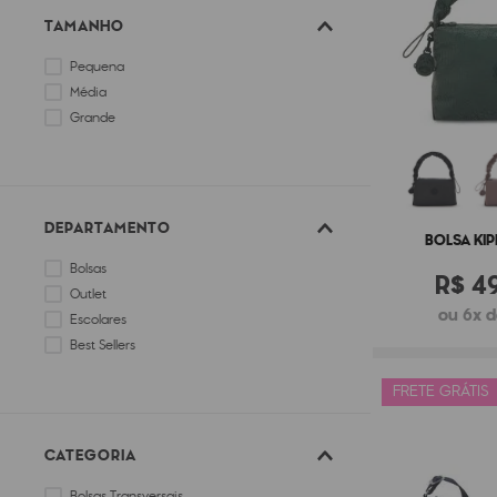
TAMANHO
Pequena
Média
Grande
DEPARTAMENTO
BOLSA KIP
Bolsas
R$
4
Outlet
ou 6x d
Escolares
Best Sellers
FRETE GRÁTIS
CATEGORIA
Bolsas Transversais