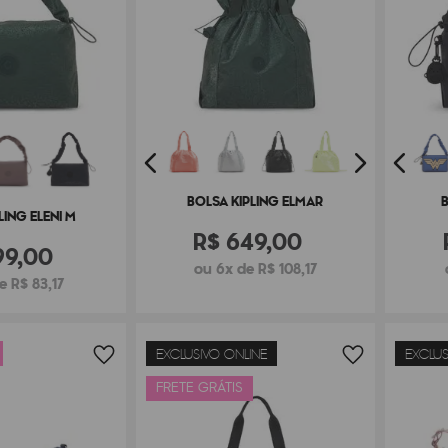
BOLSA KIPLING ELMAR
B
LING ELENI M
R$
649
,
00
99
,
00
ou 6x de R$ 108,17
e R$ 83,17
EXCLUSIVO ONLINE
EXCLUS
FRETE GRÁTIS