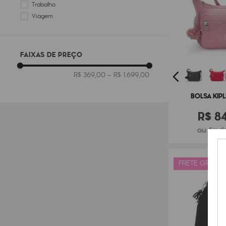
Trabalho
Viagem
Viagem Curta
FAIXAS DE PREÇO
R$ 369,00
–
R$ 1.699,00
BOLSA KIPL
R$
8
ou 6x de
FRETE GRÁTIS