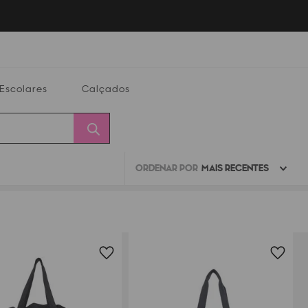
Escolares
Calçados
ORDENAR POR
MAIS RECENTES
Calçados
Alterar
Minha
Conta
CEP