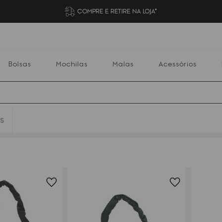
COMPRE E RETIRE NA LOJA*
Bolsas
Mochilas
Malas
Acessórios
S
Mochilas
Malas
Acessórios
Escolares