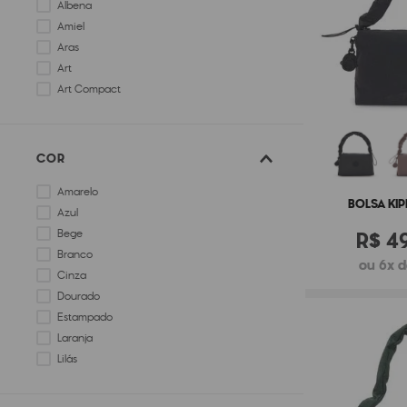
Albena
Amiel
Aras
Art
Art Compact
Art M
COR
Amarelo
BOLSA KIP
Azul
R$
4
Bege
Branco
ou 6x d
Cinza
Dourado
Estampado
Laranja
Lilás
Marrom