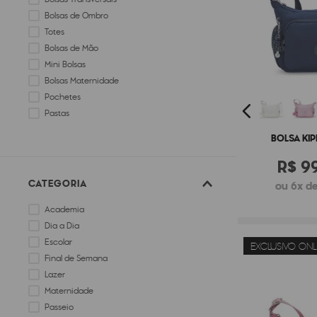
Bolsas de Ombro
Totes
Bolsas de Mão
Mini Bolsas
Bolsas Maternidade
Pochetes
Pastas
BOLSA KIP
R$
9
CATEGORIA
ou 6x de
Academia
Dia a Dia
Escolar
EXCLUSIVO ONL
Final de Semana
Lazer
Maternidade
Passeio