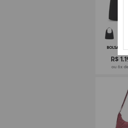
BOLSA KIPL
R$
1
.
1
ou 6x de