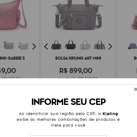
ING GABBIE S
BOLSA KIPLING ART MINI
B
49
,
00
R$
899
,
00
 R$ 141,50
ou 6x de R$ 149,83
INFORME SEU CEP
FRETE
Ao identificar sua região pelo CEP, a
Kipling
exibe as melhores combinações de produtos e
frete para você