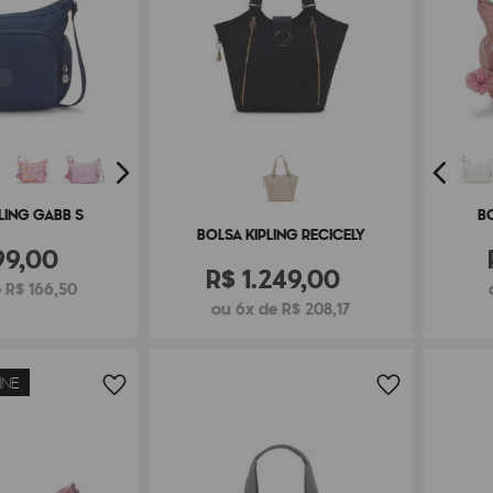
LING GABB S
B
BOLSA KIPLING RECICELY
99
,
00
R$
1
.
249
,
00
 R$ 166,50
ou 6x de R$ 208,17
INE