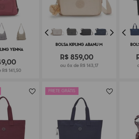
BOLSA KIPLING ABANU M
BOL
PLING YENNA
R$
859
,
00
49
,
00
ou 6x de R$ 143,17
 R$ 141,50
FRETE GRÁTIS