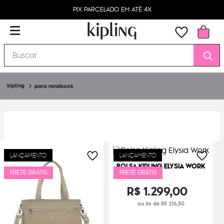
PIX PARCELADO EM ATÉ 4X
Buscar
para notebook
LANÇAMENTO
LANÇAMENTO
BOLSA KIPLING ELYSIA WORK
FRETE GRÁTIS
FRETE GRÁTIS
R$
1
.
299
,
00
ou 6x de R$ 216,50