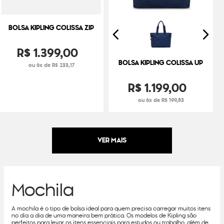
BOLSA KIPLING COLISSA ZIP
R$
1
.
399
,
00
BOLSA KIPLING COLISSA UP
ou 6x de R$ 233,17
R$
1
.
199
,
00
ou 6x de R$ 199,83
Mochila
A mochila é o tipo de bolsa ideal para quem precisa carregar muitos itens
no dia a dia de uma maneira bem prática. Os modelos de Kipling são
perfeitos para levar os itens essenciais para estudos ou trabalho, além de