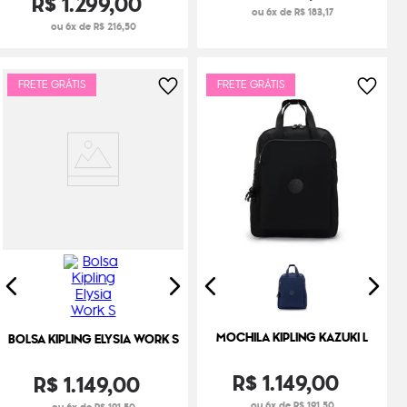
R$
1
.
299
,
00
ou 6x de R$ 183,17
ou 6x de R$ 216,50
FRETE GRÁTIS
FRETE GRÁTIS
MOCHILA KIPLING KAZUKI L
BOLSA KIPLING ELYSIA WORK S
R$
1
.
149
,
00
R$
1
.
149
,
00
ou 6x de R$ 191,50