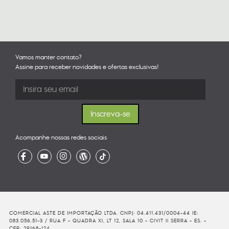
Vamos manter contato?
Assine para receber novidades e ofertas exclusivas!
Acompanhe nossas redes sociais
COMERCIAL ASTE DE IMPORTAÇÃO LTDA. CNPJ: 04.411.431/0004-44 IE:
083.056.51-3 / RUA F - QUADRA XI, LT 12, SALA 10 - CIVIT II SERRA - ES. -
CEP: 29168-124