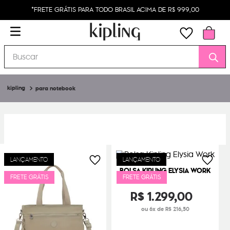
*FRETE GRÁTIS PARA TODO BRASIL ACIMA DE R$ 999,00
Buscar
para notebook
LANÇAMENTO
LANÇAMENTO
BOLSA KIPLING ELYSIA WORK
FRETE GRÁTIS
FRETE GRÁTIS
R$
1
.
299
,
00
ou 6x de R$ 216,50