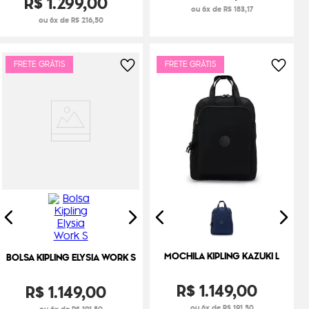
R$
1
.
299
,
00
ou 6x de R$ 183,17
ou 6x de R$ 216,50
FRETE GRÁTIS
FRETE GRÁTIS
MOCHILA KIPLING KAZUKI L
BOLSA KIPLING ELYSIA WORK S
R$
1
.
149
,
00
R$
1
.
149
,
00
ou 6x de R$ 191,50