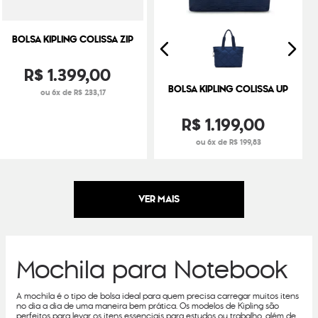
BOLSA KIPLING COLISSA ZIP
R$
1
.
399
,
00
BOLSA KIPLING COLISSA UP
ou 6x de R$ 233,17
R$
1
.
199
,
00
ou 6x de R$ 199,83
Mochila para Notebook
A mochila é o tipo de bolsa ideal para quem precisa carregar muitos itens
no dia a dia de uma maneira bem prática. Os modelos de Kipling são
perfeitos para levar os itens essenciais para estudos ou trabalho, além de