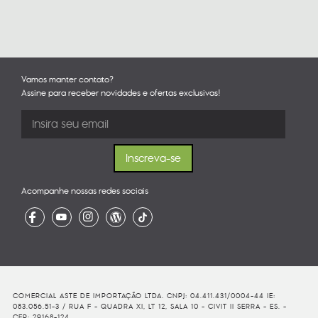
Vamos manter contato?
Assine para receber novidades e ofertas exclusivas!
Acompanhe nossas redes sociais
COMERCIAL ASTE DE IMPORTAÇÃO LTDA. CNPJ: 04.411.431/0004-44 IE:
083.056.51-3 / RUA F - QUADRA XI, LT 12, SALA 10 - CIVIT II SERRA - ES. -
CEP: 29168-124