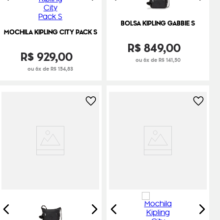
BOLSA KIPLING GABBIE S
MOCHILA KIPLING CITY PACK S
R$
849
,
00
R$
929
,
00
ou 6x de R$ 141,50
ou 6x de R$ 154,83