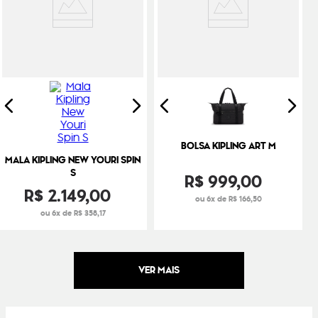
BOLSA KIPLING ART M
MALA KIPLING NEW YOURI SPIN
S
R$
999
,
00
R$
2
.
149
,
00
ou 6x de R$ 166,50
ou 6x de R$ 358,17