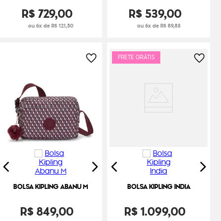
R$
729
,
00
R$
539
,
00
ou 6x de R$ 121,50
ou 6x de R$ 89,83
FRETE GRÁTIS
BOLSA KIPLING ABANU M
BOLSA KIPLING INDIA
R$
849
,
00
R$
1
.
099
,
00