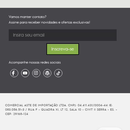
Vamos manter contato?
Assine para receber novidades e ofertas exclusivas!
Acompanhe nossas redes sociais
COMERCIAL ASTE DE IMPORTAÇÃO LTDA. CNPJ: 04.411.431/0004-44 IE:
083.056.51-3 / RUA F - QUADRA XI, LT 12, SALA 10 - CIVIT II SERRA - ES. -
CEP: 29168-124