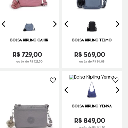
BOLSA KIPLING CAHIR
BOLSA KIPLING TELMO
R$
729
,
00
R$
569
,
00
ou 6x de R$ 121,50
ou 6x de R$ 94,83
BOLSA KIPLING YENNA
R$
849
,
00
ou 6x de R$ 141,50