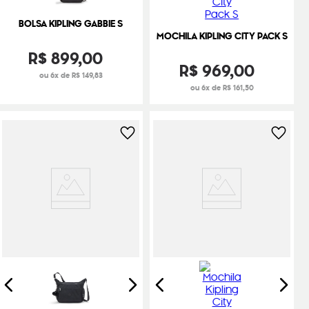
BOLSA KIPLING GABBIE S
MOCHILA KIPLING CITY PACK S
R$
899
,
00
R$
969
,
00
ou 6x de R$ 149,83
ou 6x de R$ 161,50