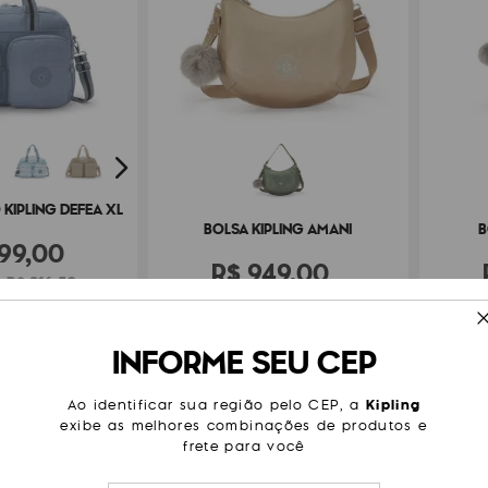
KIPLING DEFEA XL
BOLSA KIPLING AMANI
B
99
,
00
R$
949
,
00
 R$ 216,50
ou 6x de R$ 158,17
INFORME SEU CEP
INE
EXCLUSIVO ONLINE
EXCLUS
Ao identificar sua região pelo CEP, a
Kipling
exibe as melhores combinações de produtos e
frete para você