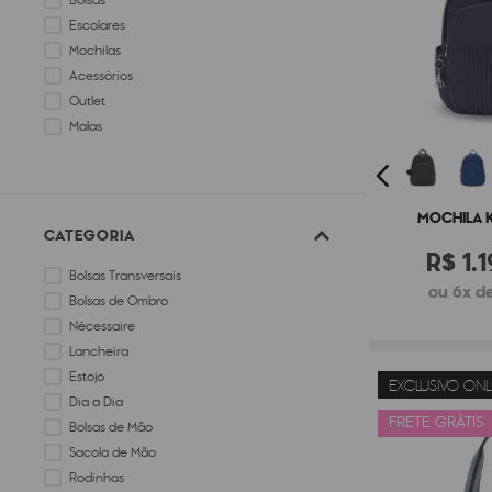
Bolsas
Escolares
Mochilas
Acessórios
Outlet
Malas
MOCHILA K
CATEGORIA
R$
1
.
1
Bolsas Transversais
ou 6x de
Bolsas de Ombro
Nécessaire
Lancheira
Estojo
EXCLUSIVO ONL
Dia a Dia
FRETE GRÁTIS
Bolsas de Mão
Sacola de Mão
Rodinhas