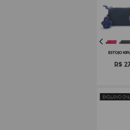
ESTOJO KIP
R$
2
EXCLUSIVO ONL