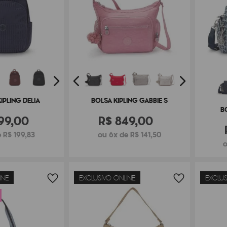
IPLING DELIA
BOLSA KIPLING GABBIE S
B
99
,
00
R$
849
,
00
 R$ 199,83
ou 6x de R$ 141,50
o
INE
EXCLUSIVO ONLINE
EXCLUS