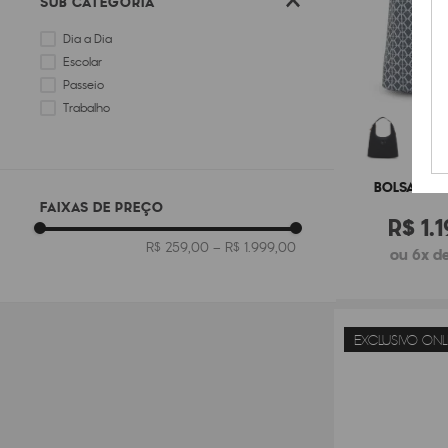
SUB CATEGORIA
Dia a Dia
Escolar
Passeio
Trabalho
BOLSA KIPL
FAIXAS DE PREÇO
R$
1
.
1
R$ 259,00
–
R$ 1.999,00
ou 6x de
EXCLUSIVO ONL