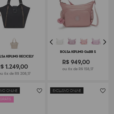
BOLSA KIPLING GABB S
LSA KIPLING RECICELY
R$
949
,
00
R$
1
.
249
,
00
ou 6x de R$ 158,17
ou 6x de R$ 208,17
IVO ONLINE
EXCLUSIVO ONLINE
 GRÁTIS