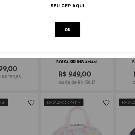
OK
ING EANNA ZIP
BOLSA KIPLING AMANI
B
99
,
00
R$
949
,
00
 R$ 199,83
ou 6x de R$ 158,17
INE
EXCLUSIVO ONLINE
EXCLUS