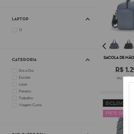
Laptop
LAPTOP
13
SACOLA DE MÃO 
CATEGORIA
R$
1
.
2
Dia a Dia
ou 6x de
Escolar
Lazer
Passeio
Trabalho
EXCLUSIVO ONL
Viagem Curta
FRETE GRÁTIS