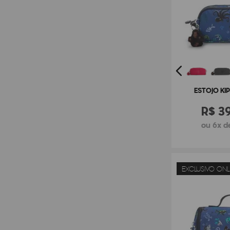
ESTOJO KI
R$
3
ou 6x d
EXCLUSIVO ONL