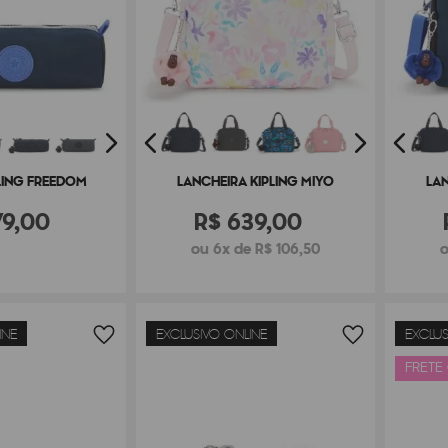
LING FREEDOM
LANCHEIRA KIPLING MIYO
LAN
79
,
00
R$
639
,
00
ou 6x de R$ 106,50
o
INE
EXCLUSIVO ONLINE
EXCLUS
FRETE