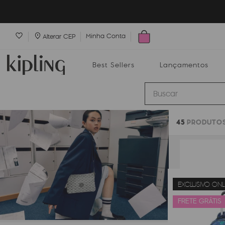
Minha Conta
Alterar CEP
Best Sellers
Lançamentos
Buscar
45
PRODUTO
Best Sellers
Lançamentos
Bolsas
EXCLUSIVO ONL
FRETE GRÁTIS