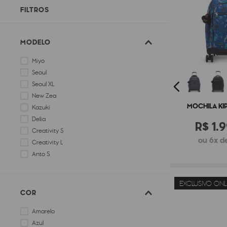
FILTROS
MODELO
Miyo
Seoul
Seoul XL
New Zea
MOCHILA KI
Kazuki
Delia
R$
1
.
9
Creativity S
ou 6x de
Creativity L
Anto S
100 Pens
EXCLUSIVO ONL
COR
Amarelo
Azul