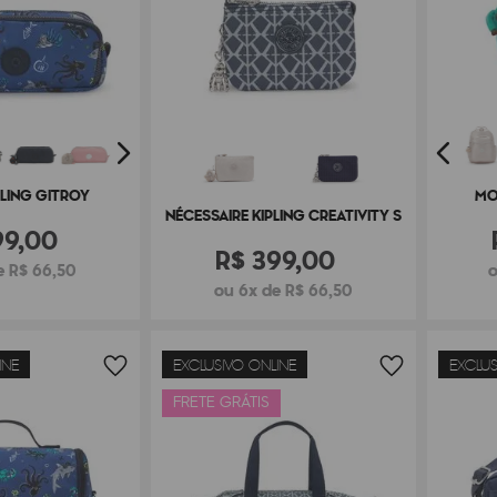
PLING GITROY
MO
NÉCESSAIRE KIPLING CREATIVITY S
99
,
00
R$
399
,
00
e R$ 66,50
o
ou 6x de R$ 66,50
INE
EXCLUSIVO ONLINE
EXCLUS
FRETE GRÁTIS