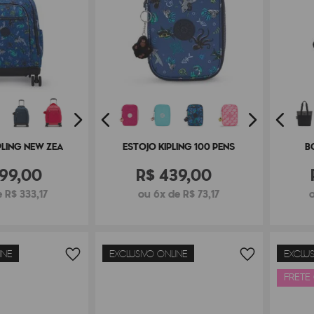
PLING NEW ZEA
ESTOJO KIPLING 100 PENS
B
99
,
00
R$
439
,
00
 R$ 333,17
ou 6x de R$ 73,17
INE
EXCLUSIVO ONLINE
EXCLUS
FRETE