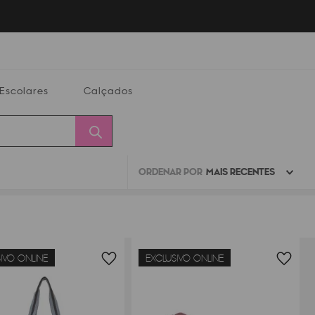
Escolares
Calçados
ORDENAR POR
MAIS RECENTES
Calçados
Alterar
Minha
Conta
CEP
IVO ONLINE
EXCLUSIVO ONLINE