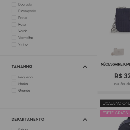
Dourado
Estampado
Preto
Rosa
Verde
Vermelho
Vinho
NÉCESSAIRE KIP
TAMANHO
R$
3
Pequena
ou 6x d
Média
Grande
EXCLUSIVO ONL
FRETE GRÁTIS
DEPARTAMENTO