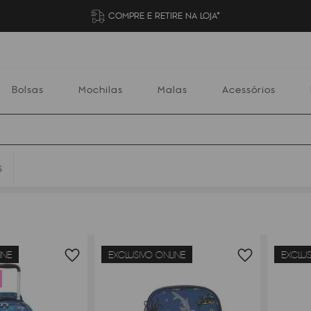
COMPRE E RETIRE NA LOJA*
Bolsas
Mochilas
Malas
Acessórios
S
Mochilas
Malas
Acessórios
Escolares
INE
EXCLUSIVO ONLINE
EXCLUS