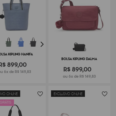
OLSA KIPLING HANIFA
BOLSA KIPLING DALMA
R$
899
,
00
R$
899
,
00
ou 6x de R$ 149,83
ou 6x de R$ 149,83
IVO ONLINE
EXCLUSIVO ONLINE
 GRÁTIS