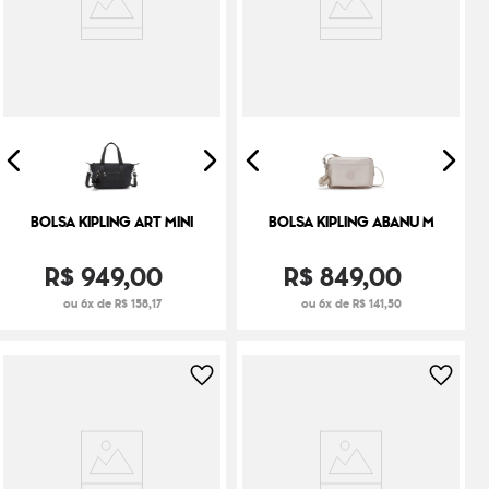
BOLSA KIPLING ART MINI
BOLSA KIPLING ABANU M
R$
949
,
00
R$
849
,
00
ou 6x de R$ 158,17
ou 6x de R$ 141,50