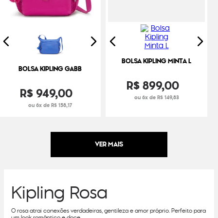
BOLSA KIPLING MINTA L
BOLSA KIPLING GABB
R$
899
,
00
R$
949
,
00
ou 6x de R$ 149,83
ou 6x de R$ 158,17
Kipling Rosa
O rosa atrai conexões verdadeiras, gentileza e amor próprio. Perfeito para
um look romântico e doce.