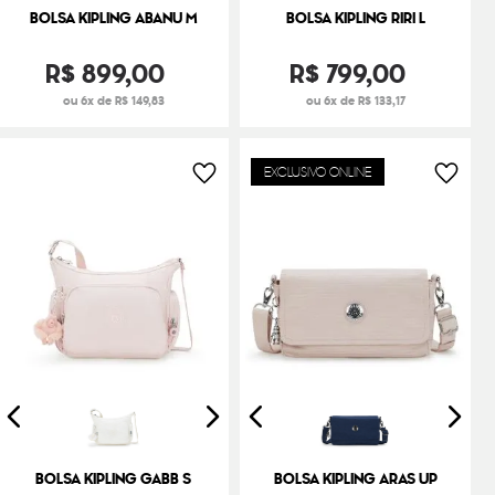
BOLSA KIPLING ABANU M
BOLSA KIPLING RIRI L
R$
899
,
00
R$
799
,
00
ou 6x de R$ 149,83
ou 6x de R$ 133,17
EXCLUSIVO ONLINE
BOLSA KIPLING GABB S
BOLSA KIPLING ARAS UP