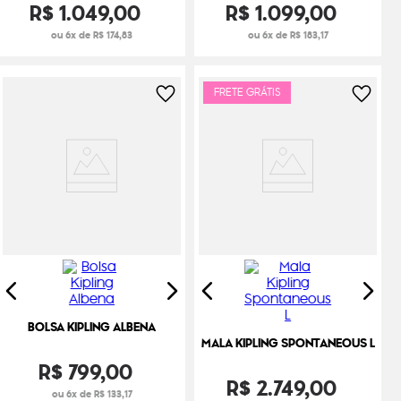
R$
1
.
049
,
00
R$
1
.
099
,
00
ou 6x de R$ 174,83
ou 6x de R$ 183,17
FRETE GRÁTIS
BOLSA KIPLING ALBENA
MALA KIPLING SPONTANEOUS L
R$
799
,
00
R$
2
.
749
,
00
ou 6x de R$ 133,17