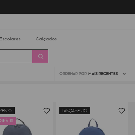
Escolares
Calçados
ORDENAR POR
MAIS RECENTES
Calçados
Alterar
Minha
Conta
CEP
MENTO
LANÇAMENTO
 GRÁTIS