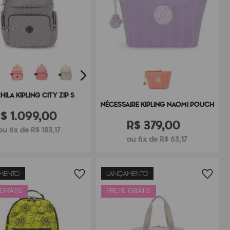
ILA KIPLING CITY ZIP S
NÉCESSAIRE KIPLING NAOMI POUCH
R$
1
.
099
,
00
R$
379
,
00
ou 6x de R$ 183,17
ou 6x de R$ 63,17
MENTO
LANÇAMENTO
 GRÁTIS
FRETE GRÁTIS