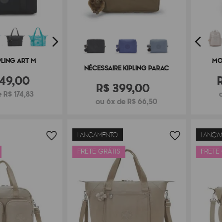
PLING ART M
MO
NÉCESSAIRE KIPLING PARAC
49
,
00
R$
399
,
00
 R$ 174,83
ou 6x de R$ 66,50
LANÇAMENTO
LANÇA
FRETE GRÁTIS
FRETE