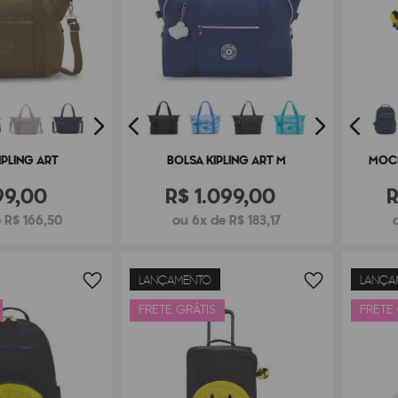
IPLING ART
BOLSA KIPLING ART M
MOCH
99
,
00
R$
1
.
099
,
00
 R$ 166,50
ou 6x de R$ 183,17
LANÇAMENTO
LANÇA
FRETE GRÁTIS
FRETE