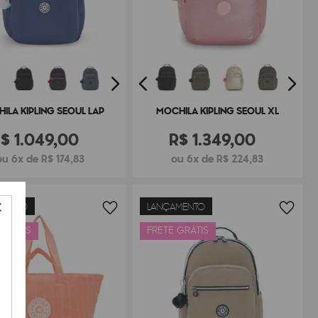
ILA KIPLING SEOUL LAP
MOCHILA KIPLING SEOUL XL
R$
1
.
049
,
00
R$
1
.
349
,
00
ou 6x de R$ 174,83
ou 6x de R$ 224,83
MENTO
LANÇAMENTO
 GRÁTIS
FRETE GRÁTIS