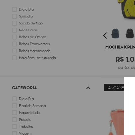
Dia a Dia
Sandália
Sacola de Mão
Nécessaire
Bolsas de Ombro
Bolsas Transversais
MOCHILA KIPLI
Bolsas Maternidade
R$
1
.
0
Mala Semi-estruturada
ou 6x de
CATEGORIA
LANÇAMENTO
Dia a Dia
Final de Semana
Maternidade
Passeio
Trabalho
Viagem