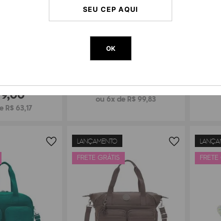
BOLS
OK
BOLSA KIPLING GABB S
LING NAOMI POUCH
R$
599
,
00
79
,
00
ou 6x de R$ 99,83
e R$ 63,17
LANÇAMENTO
LANÇA
FRETE GRÁTIS
FRETE