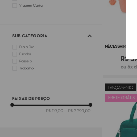
Viagem Curta
SUB CATEGORIA
NÉCESSAIRE KIP
Dia a Dia
Escolar
R$
3
Passeio
ou 6x d
Trabalho
LANÇAMENTO
FRETE GRÁTIS
FAIXAS DE PREÇO
R$ 119,00
–
R$ 2.299,00