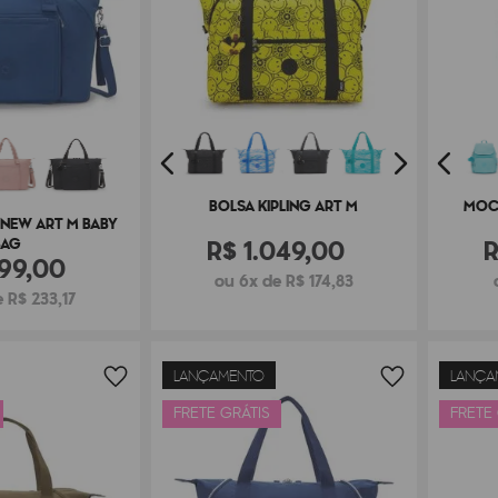
BOLSA KIPLING ART M
MOCH
 NEW ART M BABY
R$
1
.
049
,
00
BAG
99
,
00
ou 6x de R$ 174,83
 R$ 233,17
LANÇAMENTO
LANÇA
FRETE GRÁTIS
FRETE