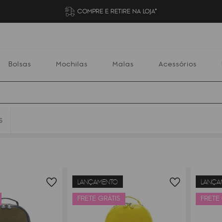
COMPRE E RETIRE NA LOJA*
Bolsas
Mochilas
Malas
Acessórios
S
Mochilas
Malas
Acessórios
Escolares
LANÇAMENTO
LANÇA
FRETE GRÁTIS
FRETE