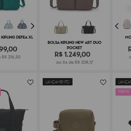
KIPLING DEFEA XL
MO
BOLSA KIPLING NEW ART DUO
99
,
00
POCKET
R$
1
.
249
,
00
 R$ 216,50
ou 6x de R$ 208,17
LANÇAMENTO
LANÇA
FRETE