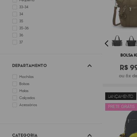
Pequena
33-34
34
35
35-36
36
37
37-38
BOLSA K
R$
9
DEPARTAMENTO
ou 6x de
Mochilas
Bolsas
Malas
LANÇAMENTO
Calçados
Acessórios
FRETE GRÁTIS
CATEGORIA