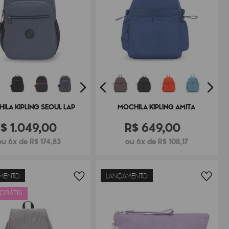
ILA KIPLING SEOUL LAP
MOCHILA KIPLING AMITA
R$
1
.
049
,
00
R$
649
,
00
ou 6x de R$ 174,83
ou 6x de R$ 108,17
MENTO
LANÇAMENTO
 GRÁTIS