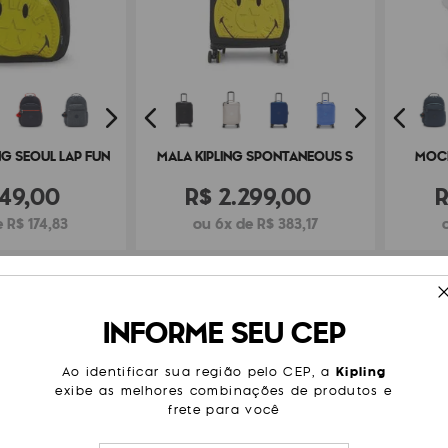
NG SEOUL LAP FUN
MALA KIPLING SPONTANEOUS S
MOCH
49
,
00
R$
2
.
299
,
00
 R$ 174,83
ou 6x de R$ 383,17
LANÇAMENTO
LANÇA
INFORME SEU CEP
FRETE
Ao identificar sua região pelo CEP, a
Kipling
exibe as melhores combinações de produtos e
frete para você