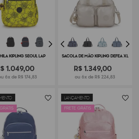
ILA KIPLING SEOUL LAP
SACOLA DE MÃO KIPLING DEFEA XL
R$
1
.
049
,
00
R$
1
.
349
,
00
ou 6x de R$ 174,83
ou 6x de R$ 224,83
MENTO
LANÇAMENTO
 GRÁTIS
FRETE GRÁTIS