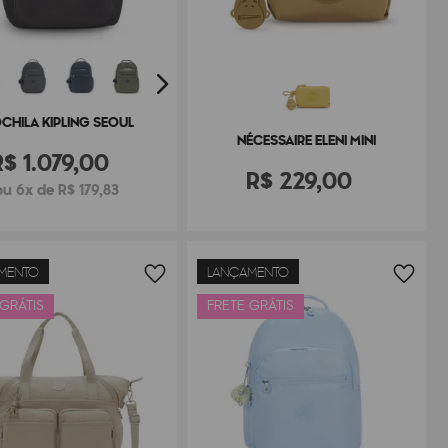
CHILA KIPLING SEOUL
NÉCESSAIRE ELENI MINI
R$
1
.
079
,
00
R$
229
,
00
ou 6x de R$ 179,83
MENTO
LANÇAMENTO
 GRÁTIS
FRETE GRÁTIS