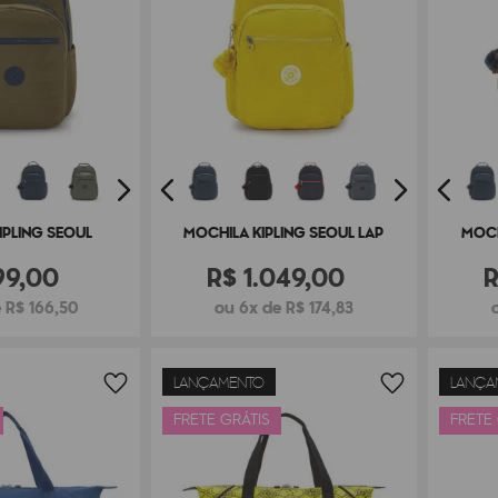
IPLING SEOUL
MOCHILA KIPLING SEOUL LAP
MOCH
99
,
00
R$
1
.
049
,
00
 R$ 166,50
ou 6x de R$ 174,83
LANÇAMENTO
LANÇA
FRETE GRÁTIS
FRETE