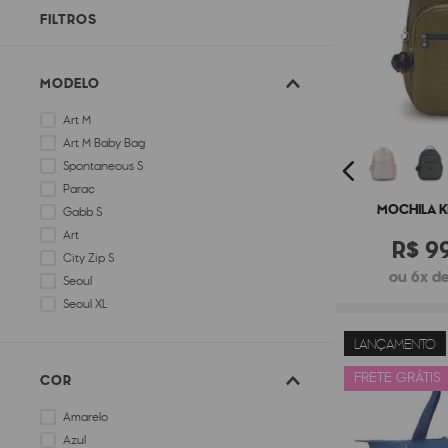
FILTROS
MODELO
Art M
Art M Baby Bag
Spontaneous S
Parac
MOCHILA K
Gabb S
Art
R$
9
City Zip S
ou 6x de
Seoul
Seoul XL
LANÇAMENTO
FRETE GRÁTIS
COR
Amarelo
Azul