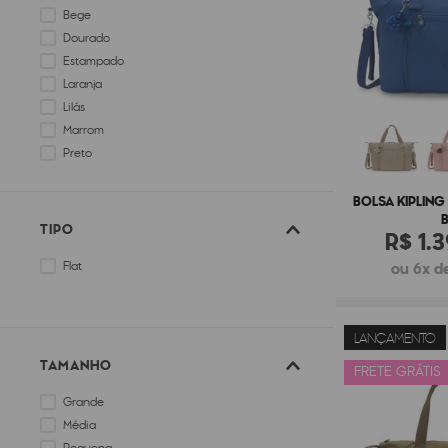
Bege
Dourado
Estampado
Laranja
Lilás
Marrom
Preto
Rosa
BOLSA KIPLING
TIPO
R$
1
.
3
Flat
ou 6x de
LANÇAMENTO
TAMANHO
FRETE GRÁTIS
Grande
Média