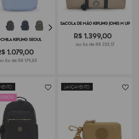
SACOLA DE MÃO KIPLING JONIS M UP
R$
1
.
399
,
00
CHILA KIPLING SEOUL
ou 6x de R$ 233,17
R$
1
.
079
,
00
ou 6x de R$ 179,83
MENTO
LANÇAMENTO
 GRÁTIS