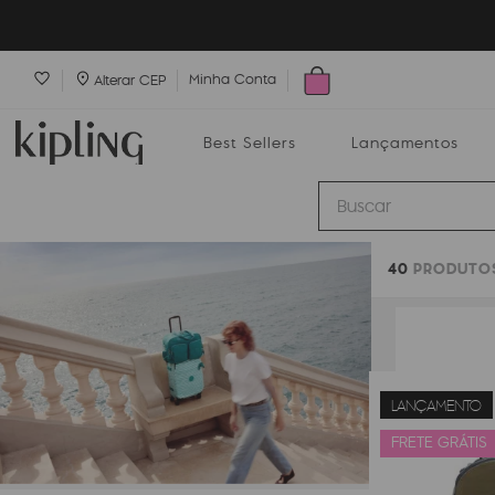
Minha Conta
Alterar CEP
Best Sellers
Lançamentos
Buscar
40
PRODUTO
Best Sellers
Lançamentos
Bolsas
LANÇAMENTO
FRETE GRÁTIS