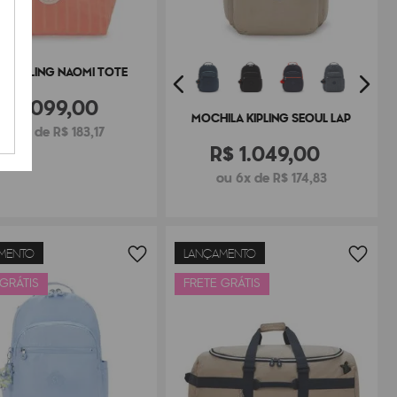
A KIPLING NAOMI TOTE
R$
1
.
099
,
00
MOCHILA KIPLING SEOUL LAP
ou 6x de R$ 183,17
R$
1
.
049
,
00
ou 6x de R$ 174,83
MENTO
LANÇAMENTO
 GRÁTIS
FRETE GRÁTIS