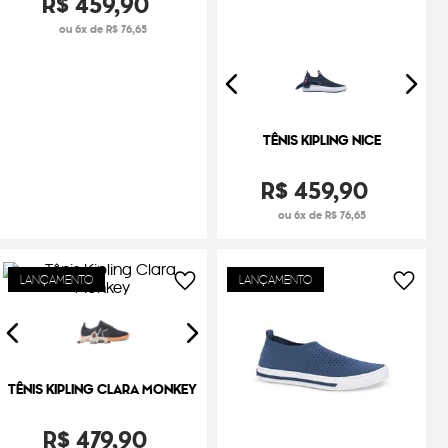
R$
459
,
90
ou 6x de R$ 76,65
TÊNIS KIPLING NICE
R$
459
,
90
ou 6x de R$ 76,65
LANÇAMENTO
LANÇAMENTO
TÊNIS KIPLING CLARA MONKEY
R$
479
,
90