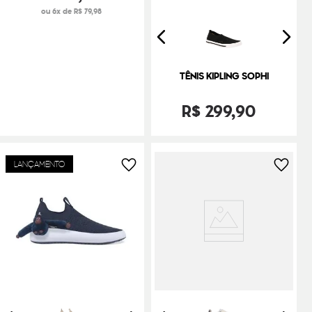
ou 6x de R$ 79,98
TÊNIS KIPLING SOPHI
R$
299
,
90
LANÇAMENTO