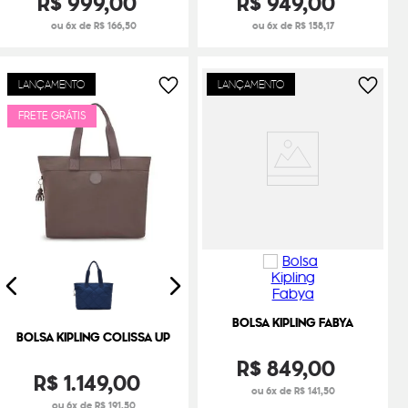
R$
999
,
00
R$
949
,
00
ou 6x de R$ 166,50
ou 6x de R$ 158,17
LANÇAMENTO
LANÇAMENTO
FRETE GRÁTIS
BOLSA KIPLING FABYA
BOLSA KIPLING COLISSA UP
R$
849
,
00
R$
1
.
149
,
00
ou 6x de R$ 141,50
ou 6x de R$ 191,50