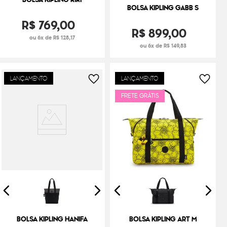
BOLSA KIPLING GABB S
R$
769
,
00
R$
899
,
00
ou 6x de R$ 128,17
ou 6x de R$ 149,83
LANÇAMENTO
LANÇAMENTO
FRETE GRÁTIS
BOLSA KIPLING HANIFA
BOLSA KIPLING ART M