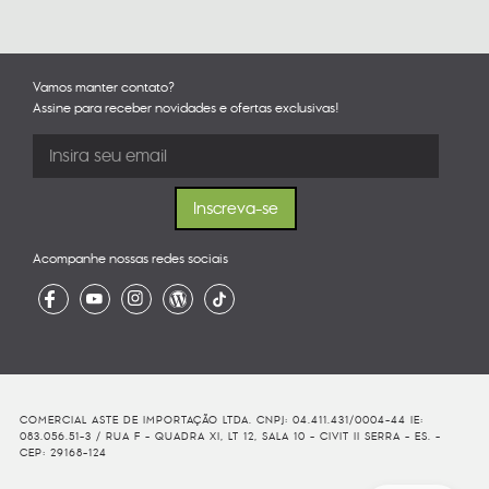
Vamos manter contato?
Assine para receber novidades e ofertas exclusivas!
Acompanhe nossas redes sociais
COMERCIAL ASTE DE IMPORTAÇÃO LTDA. CNPJ: 04.411.431/0004-44 IE:
083.056.51-3 / RUA F - QUADRA XI, LT 12, SALA 10 - CIVIT II SERRA - ES. -
CEP: 29168-124