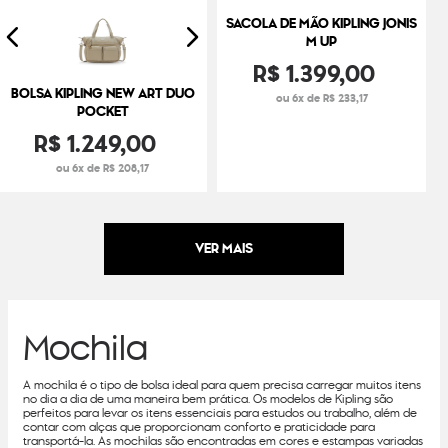
SACOLA DE MÃO KIPLING JONIS
M UP
R$
1
.
399
,
00
BOLSA KIPLING NEW ART DUO
ou 6x de R$ 233,17
POCKET
R$
1
.
249
,
00
ou 6x de R$ 208,17
Mochila
A mochila é o tipo de bolsa ideal para quem precisa carregar muitos itens
no dia a dia de uma maneira bem prática. Os modelos de Kipling são
perfeitos para levar os itens essenciais para estudos ou trabalho, além de
contar com alças que proporcionam conforto e praticidade para
transportá-la. As mochilas são encontradas em cores e estampas variadas