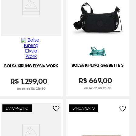
BOLSA KIPLING GABBETTE S
BOLSA KIPLING ELYSIA WORK
R$
669
,
00
R$
1
.
299
,
00
ou 6x de R$ 111,50
ou 6x de R$ 216,50
LANÇAMENTO
LANÇAMENTO