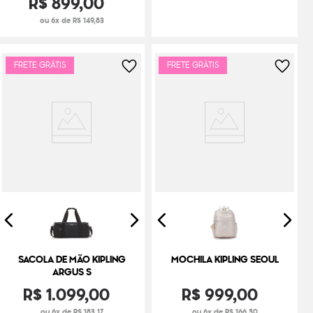
R$
899
,
00
ou 6x de R$ 149,83
FRETE GRÁTIS
FRETE GRÁTIS
SACOLA DE MÃO KIPLING
MOCHILA KIPLING SEOUL
ARGUS S
R$
1
.
099
,
00
R$
999
,
00
ou 6x de R$ 183,17
ou 6x de R$ 166,50