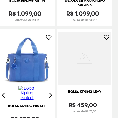
BOLSA KIPLING ART M
SACOLA DE MÃO KIPLING
ARGUS S
R$
1
.
099
,
00
R$
1
.
099
,
00
ou 6x de R$ 183,17
ou 6x de R$ 183,17
BOLSA KIPLING LEVY
R$
459
,
00
BOLSA KIPLING MINTA L
ou 6x de R$ 76,50