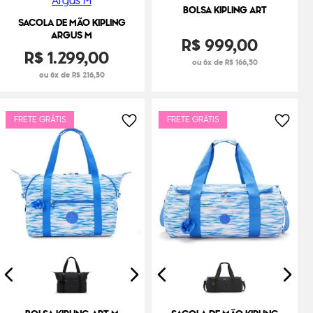
BOLSA KIPLING ART
SACOLA DE MÃO KIPLING
ARGUS M
R$
999
,
00
R$
1
.
299
,
00
ou 6x de R$ 166,50
ou 6x de R$ 216,50
FRETE GRÁTIS
FRETE GRÁTIS